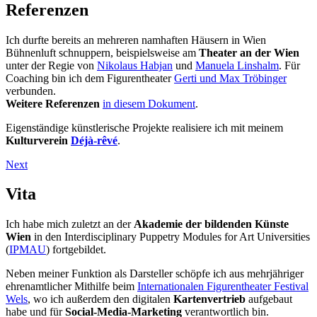
Referenzen
Ich durfte bereits an mehreren namhaften Häusern in Wien
Bühnenluft schnuppern, beispielsweise am
Theater an der Wien
unter der Regie von
Nikolaus Habjan
und
Manuela Linshalm
. Für
Coaching bin ich dem Figurentheater
Gerti und Max Tröbinger
verbunden.
Weitere Referenzen
in diesem Dokument
.
Eigenständige künstlerische Projekte realisiere ich mit meinem
Kulturverein
Déjà-rêvé
.
Next
Vita
Ich habe mich zuletzt an der
Akademie der bildenden Künste
Wien
in den Interdisciplinary Puppetry Modules for Art Universities
(
IPMAU
) fortgebildet.
Neben meiner Funktion als Darsteller schöpfe ich aus mehrjähriger
ehrenamtlicher Mithilfe beim
Internationalen Figurentheater Festival
Wels
, wo ich außerdem den digitalen
Kartenvertrieb
aufgebaut
habe und für
Social-Media-Marketing
verantwortlich bin.